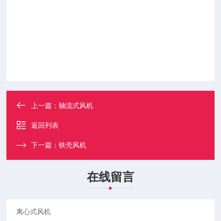
上一篇：
轴流式风机
返回列表
下一篇：
铁壳风机
在线留言