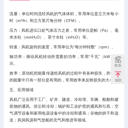
流量：单位时间流经风机的气体体积，常用单位是立方米每小
时（m³/h）和立方英尺每分钟（CFM）。
压力：风机进出口处气体压力之差，常用单位是帕（Pa）、毫
米水柱（mmH₂O）、英寸水柱（inH₂O）等。
转速：风机旋转的速度，常用单位为“每分钟转数”（rpm）。
轴功率：驱动风机转动所需要的功率，常用“千瓦”（kW）表
示。
联系
效率：原动机把能量传递给风机的过程中有各种损失，所传递
的能量中只有一部分是有用的，常用效率来反映损失的大小。
顶部
五、应用领域
风机广泛应用于工厂、矿井、隧道、冷却塔、车辆、船舶和建
筑物的通风、排尘和冷却；锅炉和工业炉窑的通风和引风；空
气调节设备和家用电器设备中的冷却和通风；谷物的烘干和选
送；风洞风源和气垫船的充气和推进等领域。